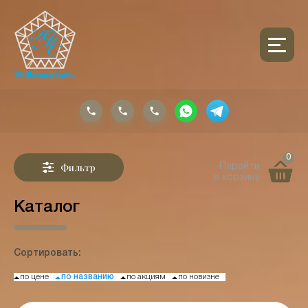
0
Фильтр
Перейти
в корзину
Каталог
Сортировать:
по цене
по названию
по акциям
по новизне