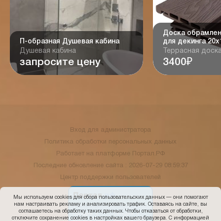
Доска обрамле
П-образная Душевая кабина
для декинга 20х
Душевая кабина
Террасная доск
запросите цену
3400₽
Вход для администратора
Политика обработки персональных данных
Работает на платформе
Портал.РФ
Последние обновление сайта
: 2026-07-29 08:59:37
Центр поддержки пользователей
Мы используем cookies для сбора пользовательских данных — они помогают
нам настраивать рекламу и анализировать трафик. Оставаясь на сайте, вы
соглашаетесь на обработку таких данных. Чтобы отказаться от обработки,
отключите сохранение cookies в настройках вашего браузера. С информацией